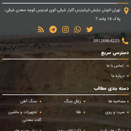
تهران-اتوبان نیایش-ایرانپارس-گلزار شرقی-کوی فردوس-کوچه سعدی شرقی-
پلاک 14 واحد 7
09126864225
دسترسی سریع
تماس با ما
درباره ما
دسته بندی مطالب
مصاحبه ها
زغال سنگ
سنگ آهن
سرب و روی
طلا
تجهیزات و ماشین
آلات معدنی