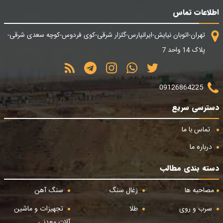
اطلاعات تماس
تهران-اتوبان نیایش-ایرانپارس-گلزار شرقی-کوی فردوس-کوچه سعدی شرقی-
پلاک 14 واحد 7
09126864225
دسترسی سریع
تماس با ما
درباره ما
دسته بندی مطالب
مصاحبه ها
زغال سنگ
سنگ آهن
سرب و روی
طلا
تجهیزات و ماشین
آلات معدنی