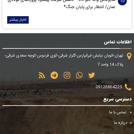
مدیرعامل واله خبر داد: *کاهش سرعت پیشبرد پروژه‌های فولادی
عمان/ انتظار برای پایان جنگ*
اخبار بیشتر
اطلاعات تماس
تهران-اتوبان نیایش-ایرانپارس-گلزار شرقی-کوی فردوس-کوچه سعدی شرقی-
پلاک 14 واحد 7
09126864225
دسترسی سریع
تماس با ما
درباره ما