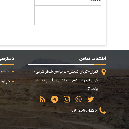
اطلاعات تماس
دسترسی
تماس ب
تهران-اتوبان نیایش-ایرانپارس-گلزار شرقی-
کوی فردوس-کوچه سعدی شرقی-پلاک 14
درباره م
واحد 7
09126864225