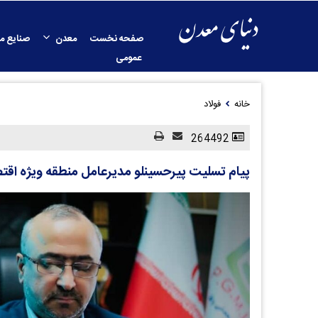
صفحه نخست
معدن
صنایع م
عمومی
خانه
فولاد
264492
پیام تسلیت پیرحسینلو مدیرعامل منطقه ویژه اق