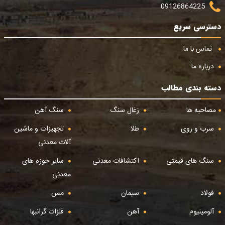
09126864225
دسترسی سریع
تماس با ما
درباره ما
دسته بندی مطالب
مصاحبه ها
زغال سنگ
سنگ آهن
سرب و روی
طلا
تجهیزات و ماشین
آلات معدنی
سنگ های قیمتی
اکتشافات معدنی
سایر حوزه های
معدنی
فولاد
سیمان
مس
آلومینیوم
آهن
فلزات گرانبها