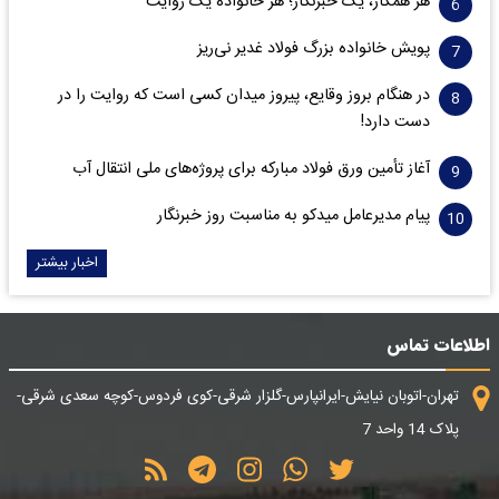
هر همکار، یک خبرنگار؛ هر خانواده یک روایت
پویش خانواده بزرگ فولاد غدیر نی‌ریز
در هنگام بروز وقایع، پیروز میدان کسی است که روایت را در
دست دارد!
آغاز تأمین ورق فولاد مبارکه برای پروژه‌های ملی انتقال آب
پیام مدیرعامل میدکو به مناسبت روز خبرنگار
اخبار بیشتر
اطلاعات تماس
تهران-اتوبان نیایش-ایرانپارس-گلزار شرقی-کوی فردوس-کوچه سعدی شرقی-
پلاک 14 واحد 7