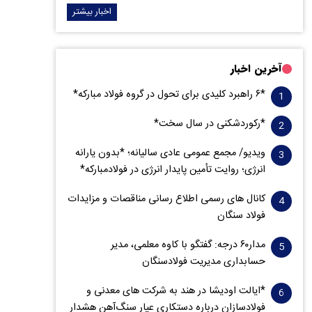
اخبار بیشتر
آخرین اخبار
*۶ راهبرد کلیدی برای تحول در گروه فولاد مبارکه*
*رکوردشکنی در سال سخت*
ویدیو/ مجمع عمومی عادی سالیانه؛ *بدون یارانه
انرژی؛ روایت تأمین پایدار انرژی در فولادمبارکه*
کانال های رسمی اطلاع رسانی مناقصات و مزایدات
فولاد سنگان
مدار‌۶٠ درجه: گفتگو با کاوه معلمی، مدیر
حسابداری مدیریت فولادسنگان
*ایالت اودیشا در هند به شرکت های معدنی و
فولادسازان درباره دستکاری عیار سنگ‌آهن هشدار