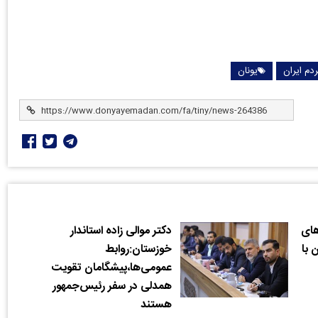
دم ایران
یونان
های
دکتر موالی زاده استاندار
 با
خوزستان:روابط
عمومی‌ها،پیشگامان تقویت
همدلی در سفر رئیس‌جمهور
هستند