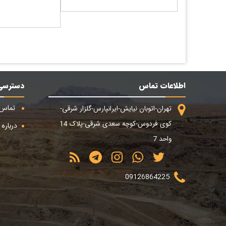
اطلاعات تماس
دسترسی
تماس ب
تهران-اتوبان نیایش-ایرانپارس-گلزار شرقی-
کوی فردوس-کوچه سعدی شرقی-پلاک 14
درباره م
واحد 7
09126864225