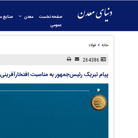
صفحه نخست
معدن
صنایع م
عمومی
خانه
فولاد
264386
پیام تبریک رئیس‌جمهور به مناسبت افتخارآفرینی