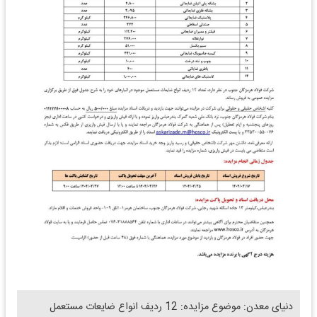
دنیای معدن: موضوع مزایده: 12 ردیف انواع ضایعات مستعمل