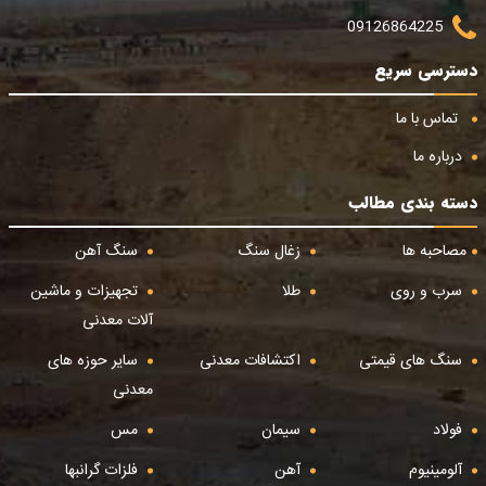
09126864225
دسترسی سریع
تماس با ما
درباره ما
دسته بندی مطالب
مصاحبه ها
زغال سنگ
سنگ آهن
سرب و روی
طلا
تجهیزات و ماشین
آلات معدنی
سنگ های قیمتی
اکتشافات معدنی
سایر حوزه های
معدنی
فولاد
سیمان
مس
آلومینیوم
آهن
فلزات گرانبها