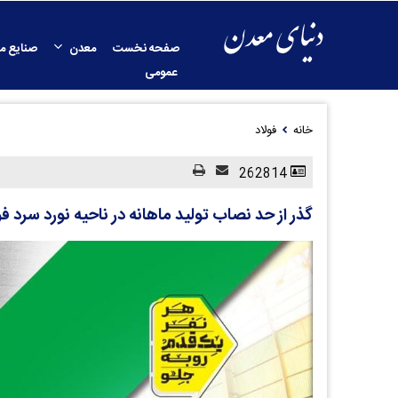
صفحه نخست
معدن
صنایع م
عمومی
خانه
فولاد
262814
گذر از حد نصاب تولید ماهانه در ناحیه نورد سرد فول