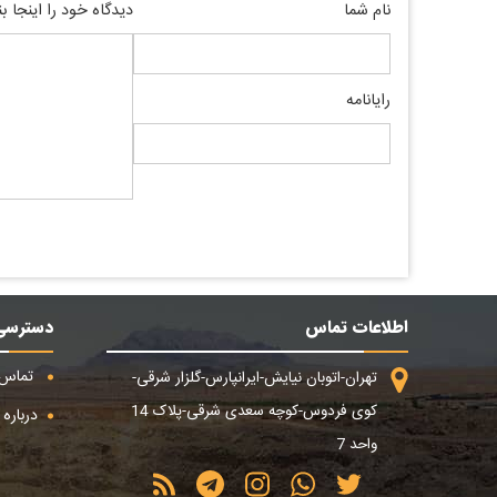
نام شما
دیدگاه خود را اینجا ب
رایانامه
اطلاعات تماس
دسترسی
تماس ب
تهران-اتوبان نیایش-ایرانپارس-گلزار شرقی-
کوی فردوس-کوچه سعدی شرقی-پلاک 14
درباره م
واحد 7