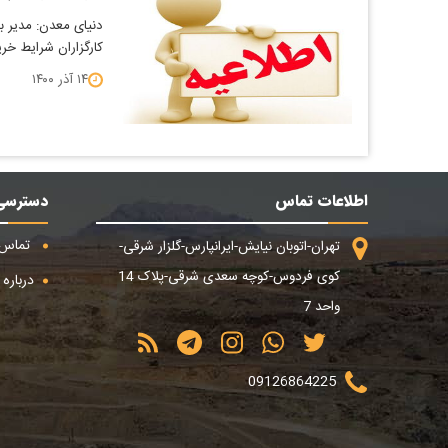
دنیای معدن: مدیر با
کارگزاران شرایط خر
۱۴ آذر ۱۴۰۰
اطلاعات تماس
دسترسی
تماس ب
تهران-اتوبان نیایش-ایرانپارس-گلزار شرقی-
کوی فردوس-کوچه سعدی شرقی-پلاک 14
درباره م
واحد 7
09126864225