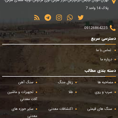
تهران-اتوبان نیایش-ایرانپارس-گلزار شرقی-کوی فردوس-کوچه سعدی شرقی-
پلاک 14 واحد 7
09126864225
دسترسی سریع
تماس با ما
درباره ما
دسته بندی مطالب
مصاحبه ها
زغال سنگ
سنگ آهن
سرب و روی
طلا
تجهیزات و ماشین
آلات معدنی
سنگ های قیمتی
اکتشافات معدنی
سایر حوزه های
معدنی