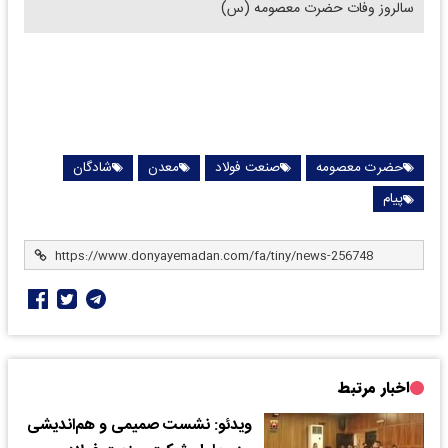
سالروز وفات حضرت معصومه (س)
حضرت معصومه
صنعت فولاد
معدن
شادگان
پیام
اخبار مرتبط
ویدئو: نشست صمیمی و هم‌اندیشی