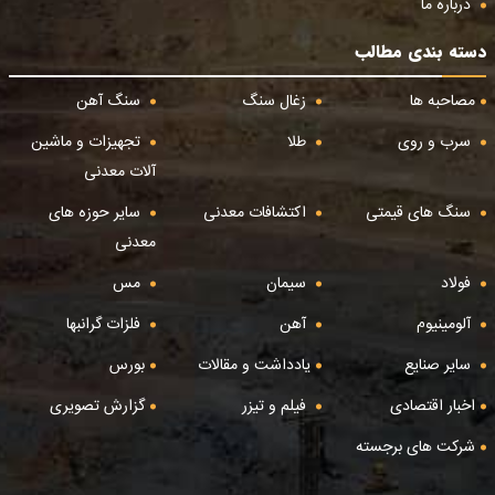
درباره ما
دسته بندی مطالب
مصاحبه ها
زغال سنگ
سنگ آهن
سرب و روی
طلا
تجهیزات و ماشین
آلات معدنی
سنگ های قیمتی
اکتشافات معدنی
سایر حوزه های
معدنی
فولاد
سیمان
مس
آلومینیوم
آهن
فلزات گرانبها
سایر صنایع
یادداشت و مقالات
بورس
اخبار اقتصادی
فیلم و تیزر
گزارش تصویری
شرکت های برجسته