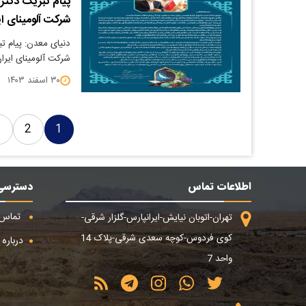
پیام تبریک دکتر
شرکت آلومینای ای
دنیای معدن: پیام ت
شرکت آلومینای ایران
۳۰ اسفند ۱۴۰۳
3
2
1
اطلاعات تماس
دسترسی
تماس ب
تهران-اتوبان نیایش-ایرانپارس-گلزار شرقی-
کوی فردوس-کوچه سعدی شرقی-پلاک 14
درباره م
واحد 7