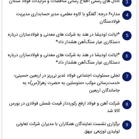
کانال های رسمی اطلاع رسانی مناقصات و مزایدات فولاد سنگان
مدار‌۶٠ درجه: گفتگو با کاوه معلمی، مدیر حسابداری مدیریت
فولادسنگان
*ایالت اودیشا در هند به شرکت های معدنی و فولادسازان درباره
دستکاری عیار سنگ‌آهن هشدار داد*
*ایالت اودیشا در هند به شرکت های معدنی و فولادسازان درباره
دستکاری عیار سنگ‌آهن هشدار داد*
تجلی مسئولیت اجتماعی فولاد غدیر نی‌ریز در اربعین حسینی؛
خدمت‌رسانی موکب «متوسلین به حضرت زهرا(س)» به
جاماندگان اربعین
شرکت آهن و فولاد ارفع رکورددار قیمت شمش فولادی در بورس
کالا شد
برگزاری نشست نمایندگان همکاران با مدیران شرکت تعاونی
تولیدی توزیعی بیهق