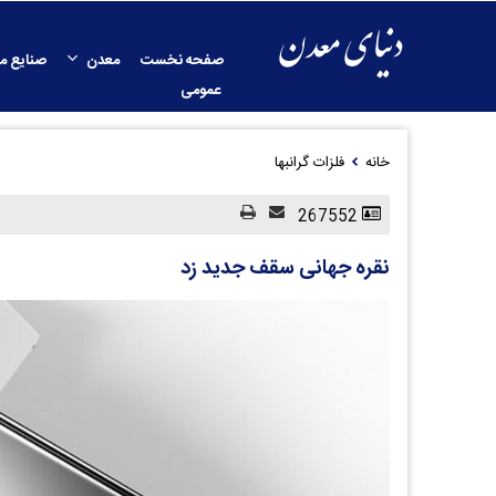
صفحه نخست
معدن
صنایع م
عمومی
خانه
فلزات گرانبها
267552
نقره جهانی سقف جدید زد