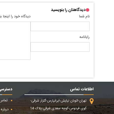
دیدگاهتان را بنویسید
نام شما
دیدگاه خود را اینجا ب
رایانامه
اطلاعات تماس
دسترسی
تماس ب
تهران-اتوبان نیایش-ایرانپارس-گلزار شرقی-
کوی فردوس-کوچه سعدی شرقی-پلاک 14
درباره م