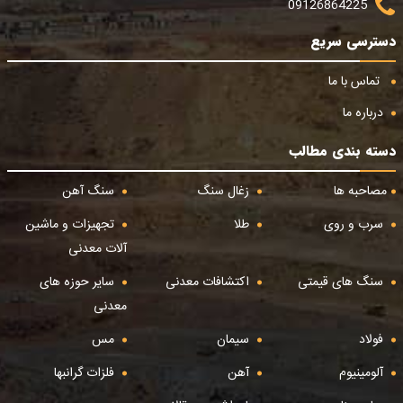
09126864225
دسترسی سریع
تماس با ما
درباره ما
دسته بندی مطالب
مصاحبه ها
زغال سنگ
سنگ آهن
سرب و روی
طلا
تجهیزات و ماشین
آلات معدنی
سنگ های قیمتی
اکتشافات معدنی
سایر حوزه های
معدنی
فولاد
سیمان
مس
آلومینیوم
آهن
فلزات گرانبها