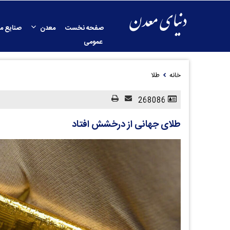
صفحه نخست
معدن
صنایع م
عمومی
خانه
طلا
268086
طلای جهانی از درخشش افتاد