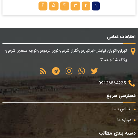
۶
۵
۴
۳
۲
۱
اطلاعات تماس
تهران-اتوبان نیایش-ایرانپارس-گلزار شرقی-کوی فردوس-کوچه سعدی شرقی-
پلاک 14 واحد 7
09126864225
دسترسی سریع
تماس با ما
درباره ما
دسته بندی مطالب