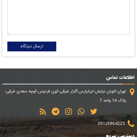
ارسال دیدگاه
اطلاعات تماس
تهران-اتوبان نیایش-ایرانپارس-گلزار شرقی-کوی فردوس-کوچه سعدی شرقی-
پلاک 14 واحد 7
09126864225
دسترسی سریع