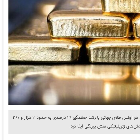
دنیای معدن -الینا قاسمی : از ابتدای سال جاری میلادی تاکنون، هر اونس طلای جهانی با رشد چشمگیر ۲۹ درصدی به حدود ۳ هزار و ۳۶۰
نش‌های ژئوپلیتیکی نقش پررنگی ایفا کرد.