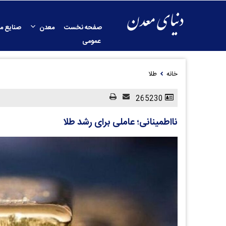
صفحه نخست
معدن
صنایع م
عمومی
خانه
طلا
265230
نااطمینانی؛ عاملی برای رشد طلا