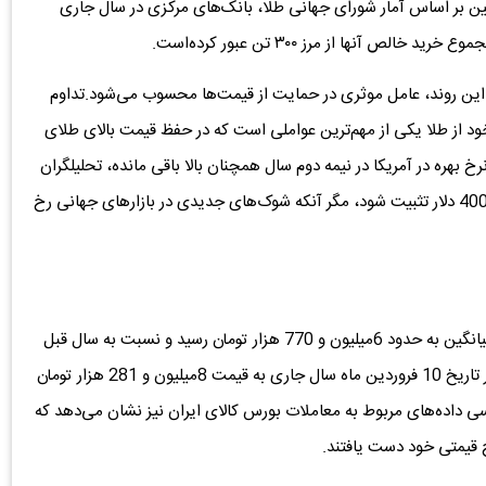
ن بر اساس آمار شورای جهانی طلا، بانک‌های مرکزی در سال جاری
 آنها از مرز ۳۰۰ تن عبور کرده‌است.
د.این روند، عامل موثری در حمایت از قیمت‌ها محسوب می‌شود.تداوم
د از طلا یکی از مهم‌ترین عواملی است که در حفظ قیمت بالای طلای
بهره در آمریکا در نیمه دوم سال همچنان بالا باقی مانده، تحلیلگران
انتظار دارند طلا بتواند در محدوده 3 هزار و 300 تا 3 هزار و 400 دلار تثبیت شود، مگر آنکه شوک‌های جدیدی در بازارهای جهانی رخ
در بازه 6 ماهه، قیمت هر گرم طلای 18 عیار در ایران به‌طور میانگین به حدود 6‌میلیون و 770 هزار تومان رسید و نسبت به سال قبل
افزایشی معادل حدود 27.9 درصد را تجربه کرد.هر گرم طلا در تاریخ 10 فروردین ماه سال جاری به قیمت 8‌میلیون و 281 هزار تومان
سی داده‌های مربوط به معاملات بورس کالای ایران نیز نشان می‌دهد که
ح قیمتی خود دست یافتند.