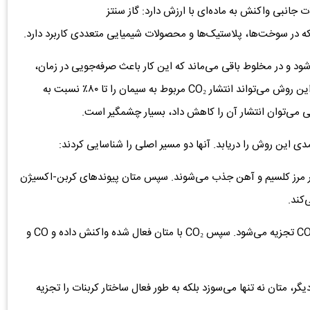
جانبی واکنش به ماده‌ای با ارزش دارد: گاز سنتز
که در سوخت‌ها، پلاستیک‌ها و محصولات شیمیایی متعددی کاربرد دارد.
‌شود و در مخلوط باقی می‌ماند که این کار باعث صرفه‌جویی در زمان،
هزینه و انرژی می‌شود. آزمایش‌های اولیه نشان می‌دهد که این روش می‌تواند انتشار CO₂ مربوط به سیمان را تا ۸۰٪ نسبت به
می‌توان انتشار آن را کاهش داد، بسیار چشمگیر است.
دی این روش را دریابد. آنها دو مسیر اصلی را شناسایی کردند:
در مرز کلسیم و آهن جذب می‌شوند. سپس متان پیوندهای کربن-اکسیژن
مسیر تجزیه-جذب: ابتدا CaCO₃ به اکسید کلسیم (CaO) و CO₂ تجزیه می‌شود. سپس CO₂ با متان فعال شده واکنش داده و CO و
ر، متان نه تنها می‌سوزد بلکه به طور فعال ساختار کربنات را تجزیه