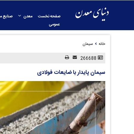
صفحه نخست
معدن
صنایع م
عمومی
خانه
سیمان
266688
سیمان پایدار با ضایعات فولادی