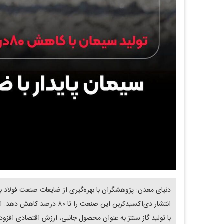
دنیای معدن: پژوهشگران با بهره‌گیری از ضایعات صنعت فولاد به ع
انتشار دی‌اکسیدکربن این صنعت
با تولید گاز سنتز به عنوان محصول جانبی، ارزش اقتصادی افزوده