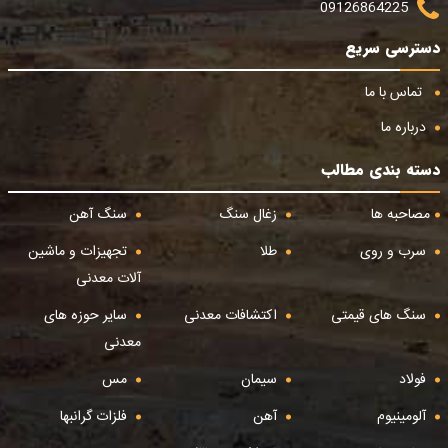
09126864225
دسترسی سریع
تماس با ما
درباره ما
دسته بندی مطالب
مصاحبه ها
زغال سنگ
سنگ آهن
سرب و روی
طلا
تجهیزات و ماشین
آلات معدنی
سنگ های قیمتی
اکتشافات معدنی
سایر حوزه های
معدنی
فولاد
سیمان
مس
آلومینیوم
آهن
فلزات گرانبها