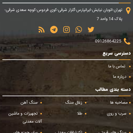
تهران-اتوبان نیایش-ایرانپارس-گلزار شرقی-کوی فردوس-کوچه سعدی شرقی-
پلاک 14 واحد 7
09126864225
دسترسی سریع
تماس با ما
درباره ما
دسته بندی مطالب
مصاحبه ها
زغال سنگ
سنگ آهن
سرب و روی
طلا
تجهیزات و ماشین
آلات معدنی
سنگ های قیمتی
اکتشافات معدنی
سایر حوزه های