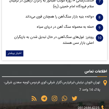
خدمت‌رسانی ۱۰ روزه موکب صبانور به زائران اربعین در ترمینال
سلام فرودگاه امام خمینی (ره)
«واله» بنیه بازار سنگ‌آهن را همچنان قوی می‌داند
حمله به محموله سنگ آهن در دریای سیاه
رویترز: غول‌های سنگ‌آهنی‌ در حال تبدیل شدن به بازیگران
اصلی بازار مس هستند
اخبار بیشتر
اطلاعات تماس
تهران-اتوبان نیایش-ایرانپارس-گلزار شرقی-کوی فردوس-کوچه سعدی شرقی-
پلاک 14 واحد 7
09126864225