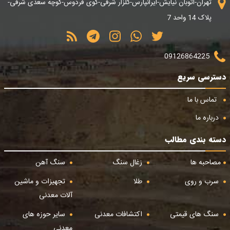
تهران-اتوبان نیایش-ایرانپارس-گلزار شرقی-کوی فردوس-کوچه سعدی شرقی-
پلاک 14 واحد 7
09126864225
دسترسی سریع
تماس با ما
درباره ما
دسته بندی مطالب
مصاحبه ها
زغال سنگ
سنگ آهن
سرب و روی
طلا
تجهیزات و ماشین
آلات معدنی
سنگ های قیمتی
اکتشافات معدنی
سایر حوزه های
معدنی