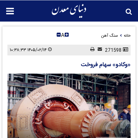
A
خانه
سنگ آهن
۱۴۰۵/۰۲/۱۴ ۱۰:۳۸:۳۳
271598
«وکادو» سهام فروخت