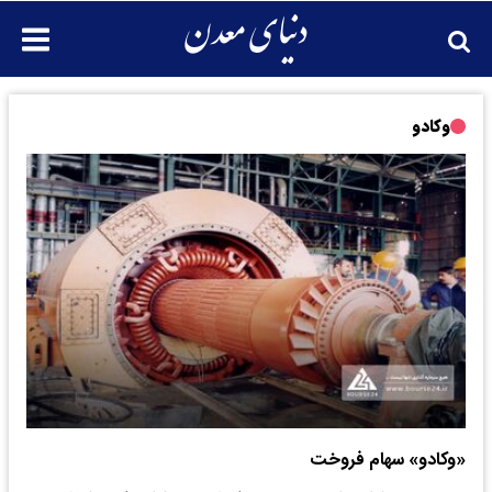
وکادو
«وکادو» سهام فروخت