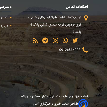
اطلاعات تماس
دسترسی
تماس ب
تهران-اتوبان نیایش-ایرانپارس-گلزار شرقی-
کوی فردوس-کوچه سعدی شرقی-پلاک 14
درباره م
واحد 7
09126864225
تمام حقوق این سایت متعلق به
دنیای معدن
می باشد.
طراحی سایت خبری و خبرگزاری آسام