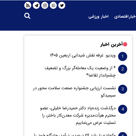
خبار اقتصادی
اخبار ورزشی
آخرین اخبار
ویدیو: غرفه نقش شیدایی اربعین ۱۴۰۵
* از وضعیت یک معامله‌گر بزرگ و تضعیف
چشم‌انداز تقاضا*
نشست ارزیابی جشنواره صنعت سلامت‌ محور در
سیمیدکو
درگذشت زنده‌یاد دکتر حمیدرضا خلیلی، عضو
محترم هیأت‌مدیره شرکت معدن‌کار باختر، را
تسلیت عرض می‌نماییم
«کچاد» با رشد ۲۶ درصدی درآمد، جایگاه خود را