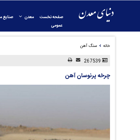
صفحه نخست
معدن
صنایع م
عمومی
خانه
سنگ آهن
267539
چرخه پرنوسان آهن