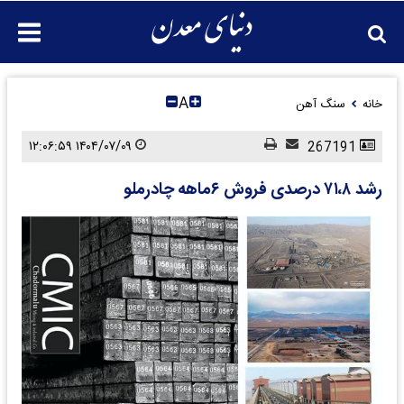
A
خانه
سنگ آهن
۱۴۰۴/۰۷/۰۹ ۱۲:۰۶:۵۹
267191
رشد ۷۱،۸ درصدی فروش ۶ماهه چادرملو