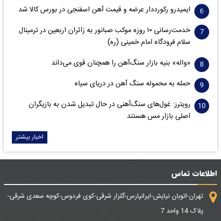
ایمیدرو رکورددار عرضه و قیمت آهن اسفنجی در بورس کالا شد
خدمت‌رسانی ۱۰ روزه موکب صبانور به زائران اربعین در ترمینال
سلام فرودگاه امام خمینی (ره)
«واله» بنیه بازار سنگ‌آهن را همچنان قوی می‌داند
حمله به محموله سنگ آهن در دریای سیاه
رویترز: غول‌های سنگ‌آهنی‌ در حال تبدیل شدن به بازیگران
اصلی بازار مس هستند
اخبار بیشتر
اطلاعات تماس
تهران-اتوبان نیایش-ایرانپارس-گلزار شرقی-کوی فردوس-کوچه سعدی شرقی-
پلاک 14 واحد 7