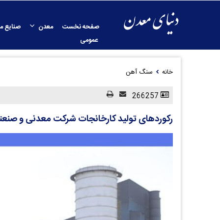
صفحه نخست
معدن
صنایع م
عمومی
خانه
سنگ آهن
266257
رکوردهای تولید کارخانجات شرکت معدنی و صنعتی گل