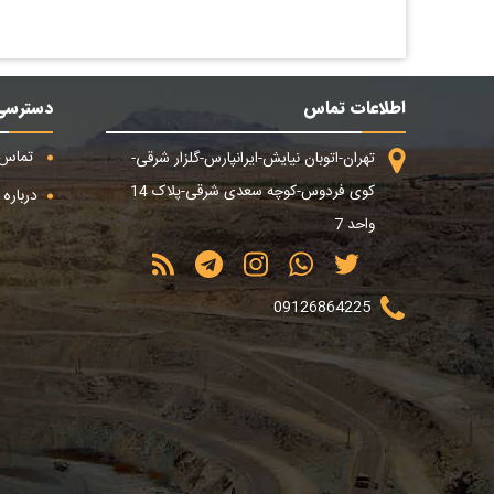
اطلاعات تماس
دسترسی
تماس ب
تهران-اتوبان نیایش-ایرانپارس-گلزار شرقی-
کوی فردوس-کوچه سعدی شرقی-پلاک 14
درباره م
واحد 7
09126864225