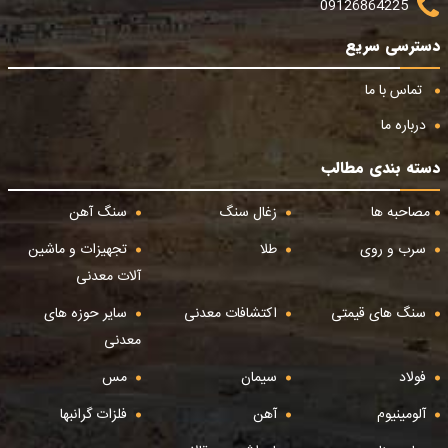
09126864225
دسترسی سریع
تماس با ما
درباره ما
دسته بندی مطالب
مصاحبه ها
زغال سنگ
سنگ آهن
سرب و روی
طلا
تجهیزات و ماشین
آلات معدنی
سنگ های قیمتی
اکتشافات معدنی
سایر حوزه های
معدنی
فولاد
سیمان
مس
آلومینیوم
آهن
فلزات گرانبها