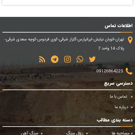
اطلاعات تماس
تهران-اتوبان نیایش-ایرانپارس-گلزار شرقی-کوی فردوس-کوچه سعدی شرقی-
پلاک 14 واحد 7
09126864225
دسترسی سریع
تماس با ما
درباره ما
دسته بندی مطالب
مصاحبه ها
زغال سنگ
سنگ آهن