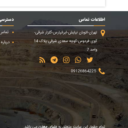
اطلاعات تماس
دسترسی
تماس ب
تهران-اتوبان نیایش-ایرانپارس-گلزار شرقی-
کوی فردوس-کوچه سعدی شرقی-پلاک 14
درباره م
واحد 7
09126864225
تمام حقوق این سایت متعلق به
دنیای معدن
می باشد.