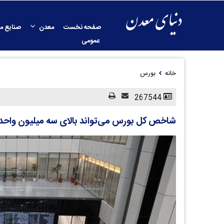
صفحه نخست
معدن
صنایع م
عمومی
خانه
بورس
267544
شاخص کل بورس می‌تواند بالای سه میلیون واحد 