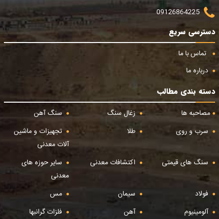
09126864225
دسترسی سریع
تماس با ما
درباره ما
دسته بندی مطالب
مصاحبه ها
زغال سنگ
سنگ آهن
سرب و روی
طلا
تجهیزات و ماشین
آلات معدنی
سنگ های قیمتی
اکتشافات معدنی
سایر حوزه های
معدنی
فولاد
سیمان
مس
آلومینیوم
آهن
فلزات گرانبها