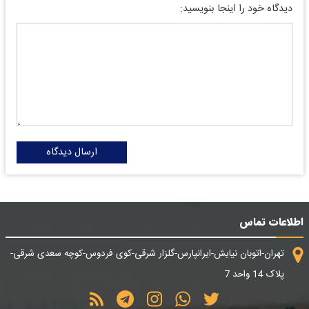
دیدگاه خود را اینجا بنویسید:
ارسال دیدگاه
اطلاعات تماس
تهران-اتوبان نیایش-ایرانپارس-گلزار شرقی-کوی فردوس-کوچه سعدی شرقی-
پلاک 14 واحد 7