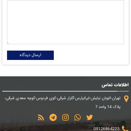
ارسال دیدگاه
اطلاعات تماس
تهران-اتوبان نیایش-ایرانپارس-گلزار شرقی-کوی فردوس-کوچه سعدی شرقی-
پلاک 14 واحد 7
09126864225