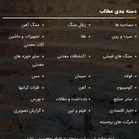
دسته بندی مطالب
مصاحبه ها
زغال سنگ
سنگ آهن
سرب و روی
طلا
تجهیزات و ماشین
آلات معدنی
سنگ های قیمتی
اکتشافات معدنی
سایر حوزه های
معدنی
فولاد
سیمان
مس
آلومینیوم
آهن
فلزات گرانبها
سایر صنایع
یادداشت و مقالات
بورس
اخبار اقتصادی
فیلم و تیزر
گزارش تصویری
شرکت های برجسته
تمام حقوق این سایت متعلق به
دنیای معدن
می باشد.