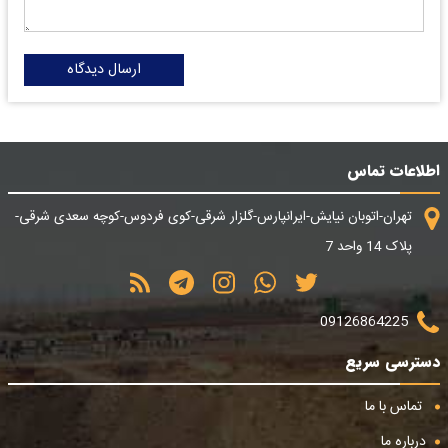
ارسال دیدگاه
اطلاعات تماس
تهران-اتوبان نیایش-ایرانپارس-گلزار شرقی-کوی فردوس-کوچه سعدی شرقی-
پلاک 14 واحد 7
09126864225
دسترسی سریع
تماس با ما
درباره ما