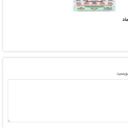
اد
نویسید: