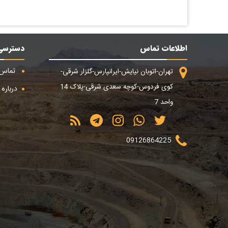
اطلاعات تماس
دسترسی
تماس ب
تهران-اتوبان نیایش-ایرانپارس-گلزار شرقی-
کوی فردوس-کوچه سعدی شرقی-پلاک 14
درباره م
واحد 7
09126864225