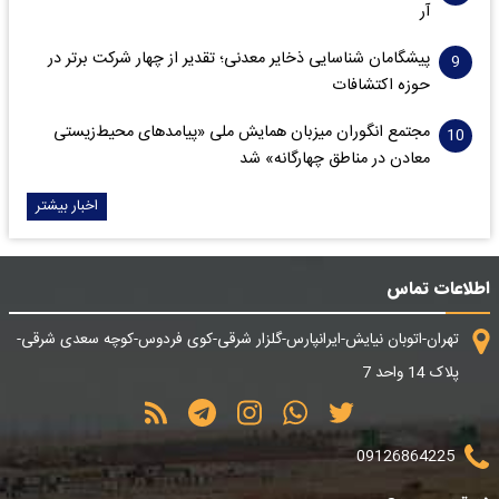
آر
پیشگامان شناسایی ذخایر معدنی؛ تقدیر از چهار شرکت برتر در
حوزه اکتشافات‌
مجتمع انگوران میزبان همایش ملی «پیامدهای محیط‌زیستی
معادن در مناطق چهارگانه» شد
اخبار بیشتر
اطلاعات تماس
تهران-اتوبان نیایش-ایرانپارس-گلزار شرقی-کوی فردوس-کوچه سعدی شرقی-
پلاک 14 واحد 7
09126864225