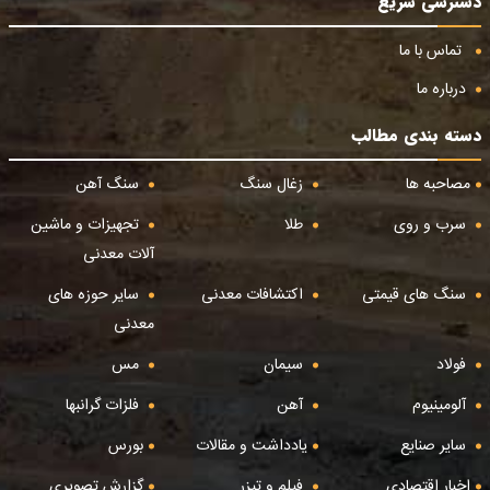
دسترسی سریع
تماس با ما
درباره ما
دسته بندی مطالب
مصاحبه ها
زغال سنگ
سنگ آهن
سرب و روی
طلا
تجهیزات و ماشین
آلات معدنی
سنگ های قیمتی
اکتشافات معدنی
سایر حوزه های
معدنی
فولاد
سیمان
مس
آلومینیوم
آهن
فلزات گرانبها
سایر صنایع
یادداشت و مقالات
بورس
اخبار اقتصادی
فیلم و تیزر
گزارش تصویری