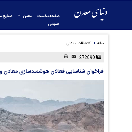
صفحه نخست
معدن
صنایع م
عمومی
خانه
اکتشافات معدنی
272090
فراخوان شناسایی فعالان هوشمندسازی معادن و