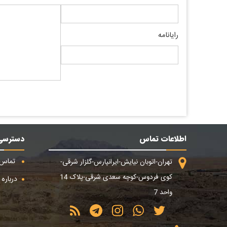
رایانامه
اطلاعات تماس
دسترسی
تماس ب
تهران-اتوبان نیایش-ایرانپارس-گلزار شرقی-
کوی فردوس-کوچه سعدی شرقی-پلاک 14
درباره م
واحد 7