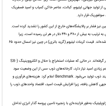
ی از تولید جهانی لیتیوم، کبالت، عناصر خاکی کمیاب و اسید فسفریک
یز فشار بر پالایشگاه‌های خارج از این کشور را تشدید کرده است.
Benchmark اعلام کرد: قیمت نقدی اسید در اندونزی و شیلی به ترتیب به بیش از ۳۸۰ و ۴۴۰ دلار در هر تن رسیده است، زیرا
واحدهای تبدیل برای یافتن منابع جایگزین با مشکل مواجه شده‌اند. قیمت کربنات لیتیوم (گرید باتری) در چین نیز امسال حدود ۶۵
مس: تولیدکنندگان مس نیز به شکل نامتوازن تحت تاثیر قرار گرفته‌اند. در حالی که عملیات استخراج با حلال و الکترووینینگ (SX-
ه حجم زیادی اسید نیاز دارد، کارخانه‌های ذوب مس از این وضعیت سود
می‌برند، زیرا اسید سولفوریک به‌عنوان محصول جانبی در فرآیند ذوب تولید می‌شود. Benchmark اعلام کرد: هزینه‌های فرآوری و
توجهی کاهش یافته، زیرا افزایش قیمت اسید، اقتصاد واحدهای ذوب را
لیتیک به‌طور فزاینده‌ای با زنجیره تامین پروسه گذار انرژی تداخل