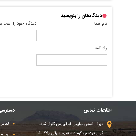
دیدگاهتان را بنویسید
نام شما
دیدگاه خود را اینجا ب
رایانامه
اطلاعات تماس
دسترسی
تماس ب
تهران-اتوبان نیایش-ایرانپارس-گلزار شرقی-
کوی فردوس-کوچه سعدی شرقی-پلاک 14
درباره م