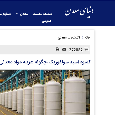
صفحه نخست
معدن
صنایع م
عمومی
خانه
اکتشافات معدنی
272082
کمبود اسید سولفوریک، چگونه هزینه مواد معدنی ح