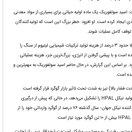
لبوت» مدیر تحقیقات مواد اولیه در Benchmark گفت: اسید سولفوریک یک ماده اولیه حیاتی برای بسیاری از مواد معدنی
کلیدی ایجاد کرده است. او افزود: خطر بزرگ این است که تولیدکنندگان
 توقف کامل عملیات شوند.
فشار بر لیتیوم: Benchmark اعلام کرد که اسید سولفوریک قبلا حدود ۳ درصد از هزینه تولید ترکیبات شیمیایی لیتیوم از سنگ را
حالی که هم‌اکنون این رقم به ۱۱ درصد رسیده است و با پیشی گرفتن از انرژی، بزرگ‌ترین جزء هزینه عملیاتی
ی‌شود. بر اساس این گزارش، در حال حاضر اسید سولفوریک به مهم‌ترین و
شده است.
آیند HPAL (لیچینگ اسیدی تحت فشار بالا) نیز به شدت تحت تاثیر بازار گوگرد قرار گرفته است.
Benchmark گفت: گوگرد هم اکنون ۴۲ درصد از هزینه‌های تولید نیکل HPAL را تشکیل می‌دهد، در حالی که پیش از درگیری
خاورمیانه این میزان ۲۶ درصد بود. اندونزی- بزرگ‌ترین تولیدکننده نیکل جهان- سال گذشته ۷۶ درصد از گوگرد وارداتی خود را از
.
سترسی فیزیکی» مهم‌ترین مشکل است؛ زیرا حداقل نیمی از تجارت