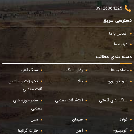
09126864225
دسترسی سریع
تماس با ما
درباره ما
دسته بندی مطالب
مصاحبه ها
زغال سنگ
سنگ آهن
سرب و روی
طلا
تجهیزات و ماشین
آلات معدنی
سنگ های قیمتی
اکتشافات معدنی
سایر حوزه های
معدنی
فولاد
سیمان
مس
آلومینیوم
آهن
فلزات گرانبها