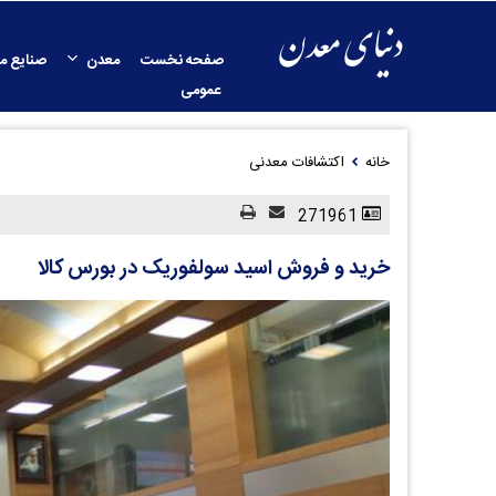
صفحه نخست
معدن
صنایع م
عمومی
خانه
اکتشافات معدنی
271961
خرید و فروش اسید سولفوریک در بورس کالا