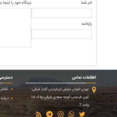
نام شما
دیدگاه خود را اینجا ب
رایانامه
اطلاعات تماس
دسترسی
تماس ب
تهران-اتوبان نیایش-ایرانپارس-گلزار شرقی-
کوی فردوس-کوچه سعدی شرقی-پلاک 14
درباره م
واحد 7