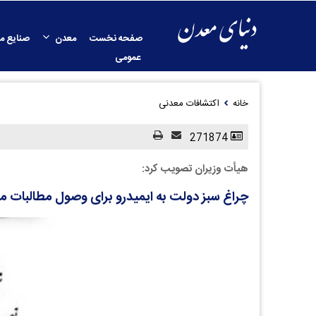
صفحه نخست
معدن
صنایع م
عمومی
خانه
اکتشافات معدنی
271874
هیأت وزیران تصویب کرد:
چراغ سبز دولت به ایمیدرو برای وصول مطالبات 