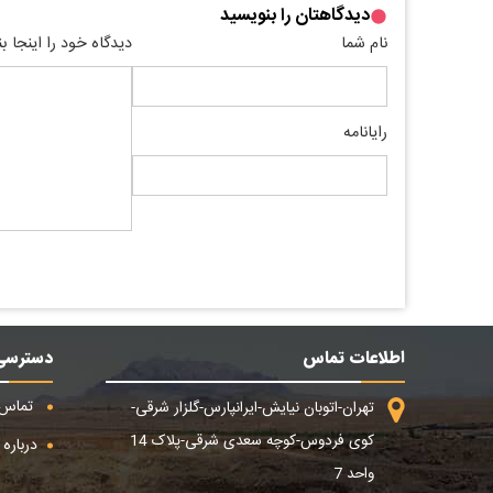
دیدگاهتان را بنویسید
نام شما
دیدگاه خود را اینجا ب
رایانامه
اطلاعات تماس
دسترسی
تماس ب
تهران-اتوبان نیایش-ایرانپارس-گلزار شرقی-
کوی فردوس-کوچه سعدی شرقی-پلاک 14
درباره م
واحد 7