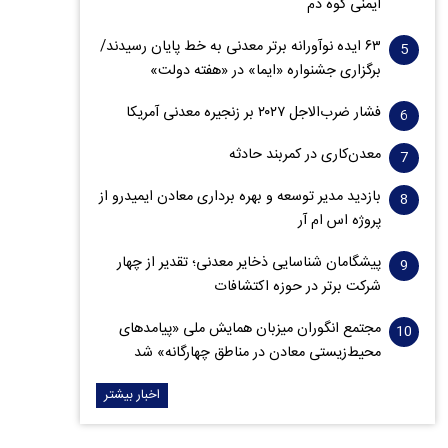
ایمنی کوه دم
۶۳ ایده نوآورانه برتر معدنی به خط پایان رسیدند/
برگزاری جشنواره «ایما» در «هفته دولت»
فشار ضرب‌الاجل ۲۰۲۷ بر زنجیره معدنی آمریکا
معدن‌کاری در کمربند حادثه
بازدید مدیر توسعه و بهره برداری معادن ایمیدرو از
پروژه اس ام آر
پیشگامان شناسایی ذخایر معدنی؛ تقدیر از چهار
شرکت برتر در حوزه اکتشافات‌
مجتمع انگوران میزبان همایش ملی «پیامدهای
محیط‌زیستی معادن در مناطق چهارگانه» شد
اخبار بیشتر