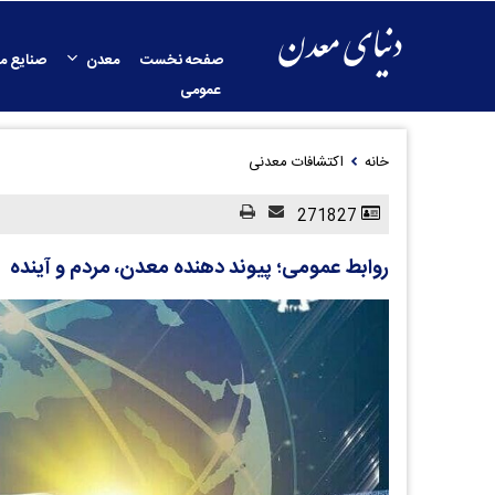
صفحه نخست
معدن
صنایع م
عمومی
خانه
اکتشافات معدنی
271827
روابط عمومی؛ پیوند دهنده معدن، مردم و آینده