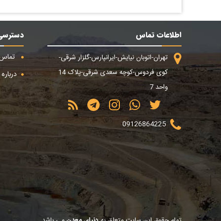
اطلاعات تماس
دسترسی
تماس ب
تهران-اتوبان نیایش-ایرانپارس-گلزار شرقی-
کوی فردوس-کوچه سعدی شرقی-پلاک 14
درباره م
واحد 7
09126864225
تمام حقوق این سایت متعلق به
دنیای معدن
می باشد.