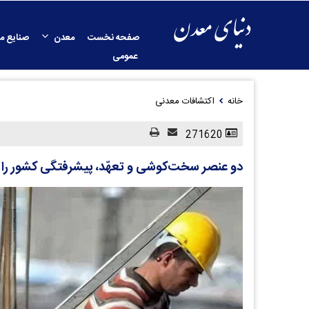
صفحه نخست
معدن
صنایع م
عمومی
خانه
اکتشافات معدنی
271620
دو عنصر سخت‌کوشی و تعهّد، پیشرفتگی کشور را