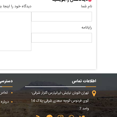
نام شما
دیدگاه خود را اینجا ب
رایانامه
اطلاعات تماس
دسترسی
تماس ب
تهران-اتوبان نیایش-ایرانپارس-گلزار شرقی-
کوی فردوس-کوچه سعدی شرقی-پلاک 14
درباره م
واحد 7