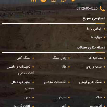
09126864225
دسترسی سریع
تماس با ما
درباره ما
دسته بندی مطالب
مصاحبه ها
زغال سنگ
سنگ آهن
سرب و روی
طلا
تجهیزات و ماشین
آلات معدنی
سنگ های قیمتی
اکتشافات معدنی
سایر حوزه های
معدنی
فولاد
سیمان
مس
آلومینیوم
آهن
فلزات گرانبها