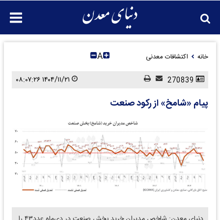
A
خانه
اکتشافات معدنی
۱۴۰۴/۱۱/۲۱ ۰۸:۰۷:۲۶
270839
پیام «شامخ» از رکود صنعت
دنیای معدن: شاخص مدیران خرید بخش صنعت در دی‌ماه عدد۴۳ را