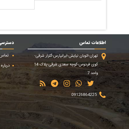
اطلاعات تماس
دسترسی
تماس ب
تهران-اتوبان نیایش-ایرانپارس-گلزار شرقی-
کوی فردوس-کوچه سعدی شرقی-پلاک 14
درباره م
واحد 7
09126864225