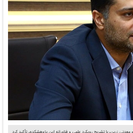
دنی زرین، با تشریح رویکرد علمی و فناورانه این پژوهشکده، تأکید کرد