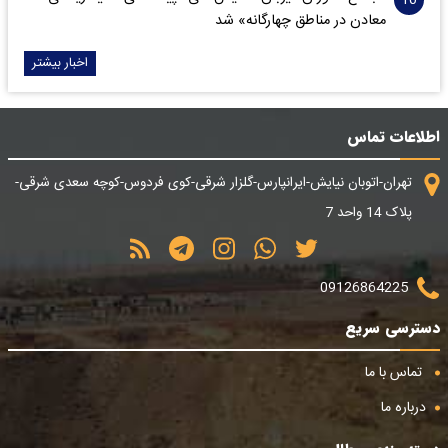
معادن در مناطق چهارگانه» شد
اخبار بیشتر
اطلاعات تماس
تهران-اتوبان نیایش-ایرانپارس-گلزار شرقی-کوی فردوس-کوچه سعدی شرقی-
پلاک 14 واحد 7
09126864225
دسترسی سریع
تماس با ما
درباره ما